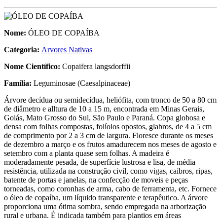
Nome:
ÓLEO DE COPAÍBA
Categoria:
Arvores Nativas
Nome Científico:
Copaifera langsdorffii
Família:
Leguminosae (Caesalpinaceae)
Árvore decídua ou semidecídua, heliófita, com tronco de 50 a 80 cm
de diâmetro e alltura de 10 a 15 m, encontrada em Minas Gerais,
Goiás, Mato Grosso do Sul, São Paulo e Paraná. Copa globosa e
densa com folhas compostas, folíolos opostos, glabros, de 4 a 5 cm
de comprimento por 2 a 3 cm de largura. Floresce durante os meses
de dezembro a março e os frutos amadurecem nos meses de agosto e
setembro com a planta quase sem folhas. A madeira é
moderadamente pesada, de superfície lustrosa e lisa, de média
resistência, utilizada na construção civil, como vigas, caibros, ripas,
batente de portas e janelas, na confecção de moveis e peças
torneadas, como coronhas de arma, cabo de ferramenta, etc. Fornece
o óleo de copaíba, um líquido transparente e terapêutico. A árvore
proporciona uma ótima sombra, sendo empregada na arborização
rural e urbana. É indicada também para plantios em áreas