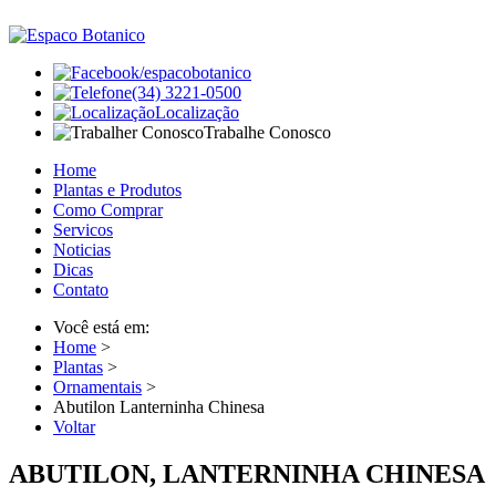
/espacobotanico
(34) 3221-0500
Localização
Trabalhe Conosco
Home
Plantas e Produtos
Como Comprar
Servicos
Noticias
Dicas
Contato
Você está em:
Home
>
Plantas
>
Ornamentais
>
Abutilon Lanterninha Chinesa
Voltar
ABUTILON, LANTERNINHA CHINESA