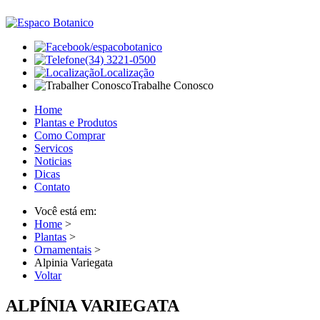
/espacobotanico
(34) 3221-0500
Localização
Trabalhe Conosco
Home
Plantas e Produtos
Como Comprar
Servicos
Noticias
Dicas
Contato
Você está em:
Home
>
Plantas
>
Ornamentais
>
Alpinia Variegata
Voltar
ALPÍNIA VARIEGATA