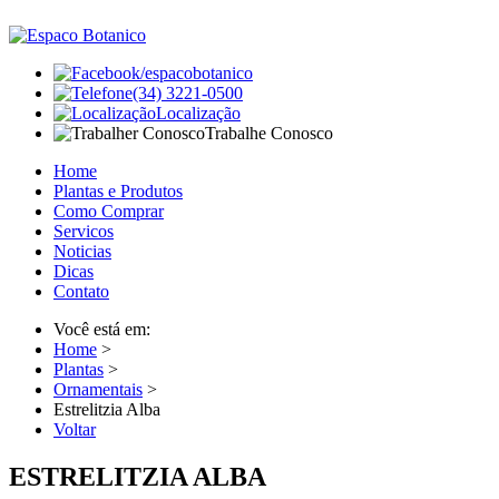
/espacobotanico
(34) 3221-0500
Localização
Trabalhe Conosco
Home
Plantas e Produtos
Como Comprar
Servicos
Noticias
Dicas
Contato
Você está em:
Home
>
Plantas
>
Ornamentais
>
Estrelitzia Alba
Voltar
ESTRELITZIA ALBA