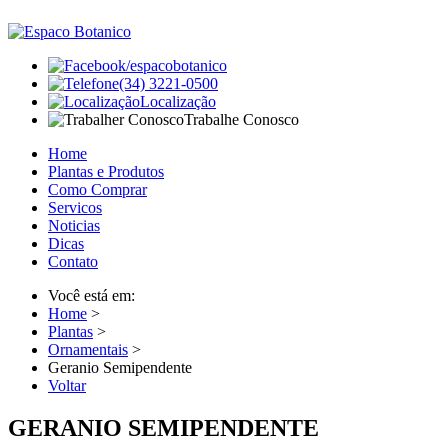
/espacobotanico
(34) 3221-0500
Localização
Trabalhe Conosco
Home
Plantas e Produtos
Como Comprar
Servicos
Noticias
Dicas
Contato
Você está em:
Home
>
Plantas
>
Ornamentais
>
Geranio Semipendente
Voltar
GERANIO SEMIPENDENTE