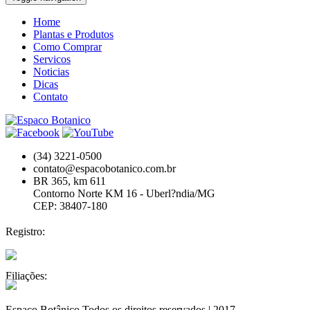
Home
Plantas e Produtos
Como Comprar
Servicos
Noticias
Dicas
Contato
(34) 3221-0500
contato@espacobotanico.com.br
BR 365, km 611
Contorno Norte KM 16 - Uberl?ndia/MG
CEP: 38407-180
Registro:
Filiações:
Espaço Botânico Todos os direitos reservados | 2017