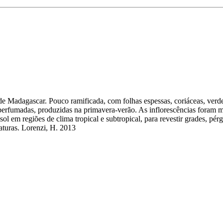
 de Madagascar. Pouco ramificada, com folhas espessas, coriáceas, verde
o perfumadas, produzidas na primavera-verão. As inflorescências foram m
ol em regiões de clima tropical e subtropical, para revestir grades, pér
raturas. Lorenzi, H. 2013