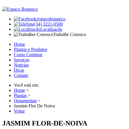
/espacobotanico
(34) 3221-0500
Localização
Trabalhe Conosco
Home
Plantas e Produtos
Como Comprar
Servicos
Noticias
Dicas
Contato
Você está em:
Home
>
Plantas
>
Ornamentais
>
Jasmim Flor De Noiva
Voltar
JASMIM FLOR-DE-NOIVA