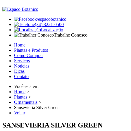
/espacobotanico
(34) 3221-0500
Localização
Trabalhe Conosco
Home
Plantas e Produtos
Como Comprar
Servicos
Noticias
Dicas
Contato
Você está em:
Home
>
Plantas
>
Ornamentais
>
Sansevieria Silver Green
Voltar
SANSEVIERIA SILVER GREEN