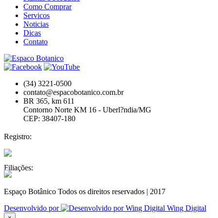
Como Comprar
Servicos
Noticias
Dicas
Contato
(34) 3221-0500
contato@espacobotanico.com.br
BR 365, km 611
Contorno Norte KM 16 - Uberl?ndia/MG
CEP: 38407-180
Registro:
Filiações:
Espaço Botânico Todos os direitos reservados | 2017
Desenvolvido por
Wing Digital
×